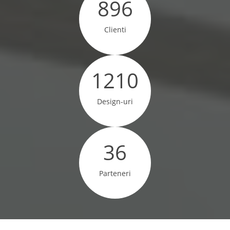
896
Clienti
1210
Design-uri
36
Parteneri