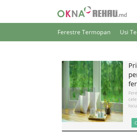
Ferestre Termopan
Usi T
Pr
pe
fe
Fere
cele
locu
C