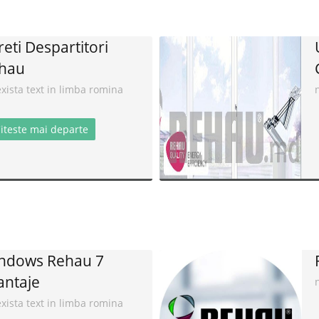
reti Despartitori
hau
xista text in limba romina
iteste mai departe
ndows Rehau 7
antaje
xista text in limba romina