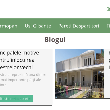
(
ermopan
Usi Glisante
Pereti Despartitori
F
Blogul
incipalele motive
ntru înlocuirea
restrelor vechi
strele reprezintă una dintre
 mai importante părți ale
inței.
iteste mai departe