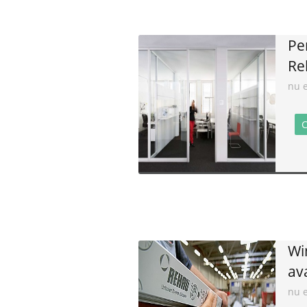
Pe
Re
nu e
C
Wi
av
nu e