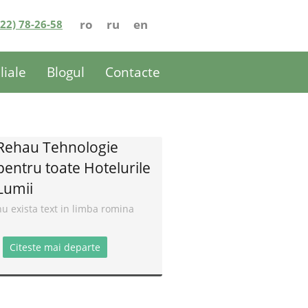
ro
ru
en
022) 78-26-58
iliale
Blogul
Contacte
Rehau Tehnologie
pentru toate Hotelurile
Lumii
nu exista text in limba romina
Citeste mai departe