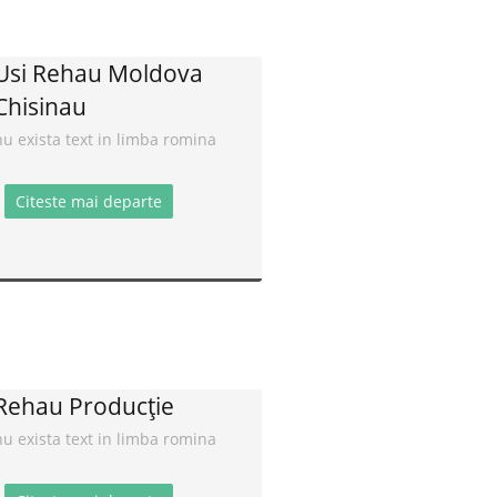
Usi Rehau Moldova
Chisinau
nu exista text in limba romina
Citeste mai departe
Rehau Producție
nu exista text in limba romina