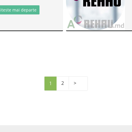
iteste mai departe
2
>
1