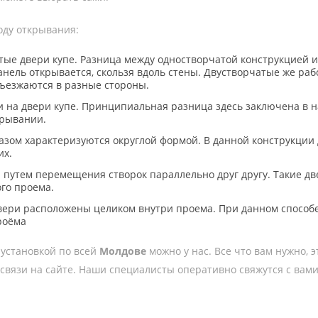
оду открывания:
ые двери купе. Разница между одностворчатой конструкцией и 
анель открывается, скользя вдоль стены. Двустворчатые же ра
зъезжаются в разные стороны.
и на двери купе. Принципиальная разница здесь заключена в 
крывании.
азом характеризуются округлой формой. В данной конструкции
их.
путем перемещения створок параллельно друг другу. Такие две
го проема.
ери расположены целиком внутри проема. При данном способе
роёма
 установкой по всей
Молдове
можно у нас. Все что вам нужно, э
 связи на сайте. Наши специалисты оперативно свяжутся с вами