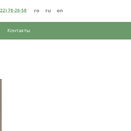
ro
ru
en
022) 78-26-58
Контакты