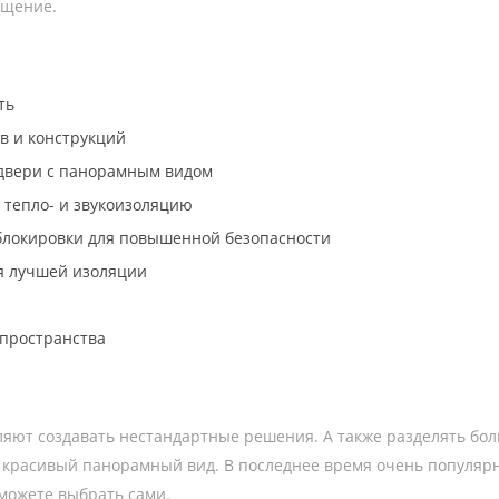
ещение.
ть
в и конструкций
 двери с панорамным видом
тепло- и звукоизоляцию
блокировки для повышенной безопасности
ля лучшей изоляции
пространства
яют создавать нестандартные решения. А также разделять бол
ать красивый панорамный вид. В последнее время очень популя
 можете выбрать сами.