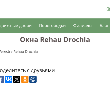
(
движные двери
Перегородки
Филиалы
Блог
Окна Rehau Drochia
Ferestre Rehau Drochia
оделитесь с друзьями